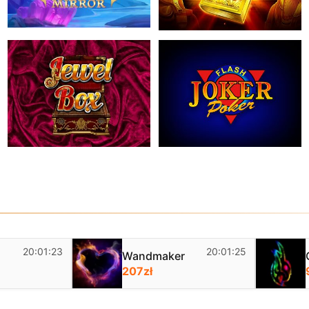
20:01:23
20:01:25
Wandmaker
207zł