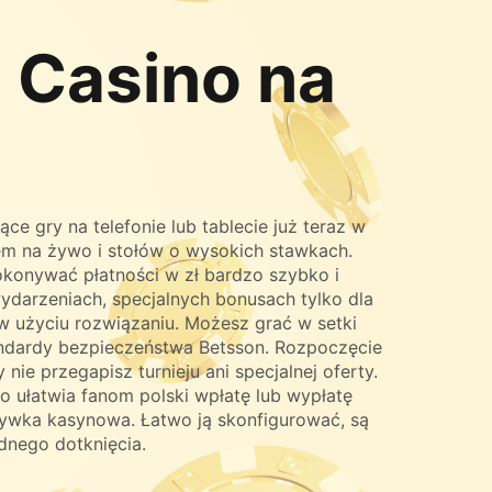
n Casino na
 gry na telefonie lub tablecie już teraz w
rem na żywo i stołów o wysokich stawkach.
dokonywać płatności w zł bardzo szybko i
darzeniach, specjalnych bonusach tylko dla
 użyciu rozwiązaniu. Możesz grać w setki
tandardy bezpieczeństwa Betsson. Rozpoczęcie
nie przegapisz turnieju ani specjalnej oferty.
o ułatwia fanom polski wpłatę lub wypłatę
rywka kasynowa. Łatwo ją skonfigurować, są
dnego dotknięcia.