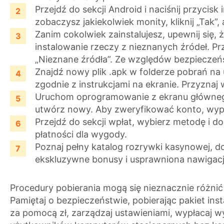
Przejdź do sekcji Android i naciśnij przycisk i
zobaczysz jakiekolwiek monity, kliknij „Tak”
Zanim cokolwiek zainstalujesz, upewnij się,
instalowanie rzeczy z nieznanych źródeł. Pr
„Nieznane źródła”. Ze względów bezpieczeńst
Znajdź nowy plik .apk w folderze pobrań na u
zgodnie z instrukcjami na ekranie. Przyzna
Uruchom oprogramowanie z ekranu głównego. 
utwórz nowy. Aby zweryfikować konto, wype
Przejdź do sekcji wpłat, wybierz metodę i dod
płatności dla wygody.
Poznaj pełny katalog rozrywki kasynowej, d
ekskluzywne bonusy i usprawniona nawigacj
Procedury pobierania mogą się nieznacznie różnić 
Pamiętaj o bezpieczeństwie, pobierając pakiet inst
za pomocą zł, zarządzaj ustawieniami, wypłacaj wy