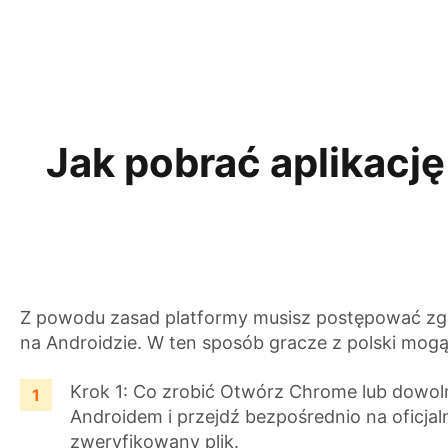
Jak pobrać aplikacj
Z powodu zasad platformy musisz postępować zg
na Androidzie. W ten sposób gracze z polski mogą
Krok 1: Co zrobić Otwórz Chrome lub dowolną
Androidem i przejdź bezpośrednio na oficja
zweryfikowany plik.