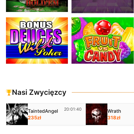
Nasi Zwycięzcy
20:01:40
TaintedAngel
Wrath
235zł
318zł