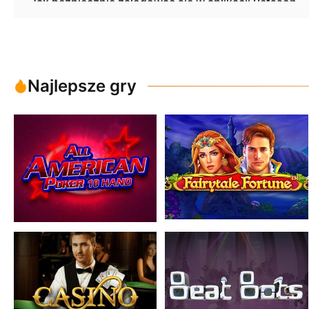
Jak bezpiecznie zalogować się w aplikacji Betsson
Dostęp do popularnych gier kasynowych w aplikacji
Odbieranie bonusów powitalnych podczas korzystani
Najlepsze praktyki dla użytkowników Betsson przy 
Najlepsze gry
Jak skonfigurować powiadomienia push na aktualiza
Jak naprawić typowe problemy z aplikacją Betsson 
Zarządzanie ustawieniami odpowiedzialnej gry na tel
Kontakt z pomocą techniczną Betsson bezpośrednio z