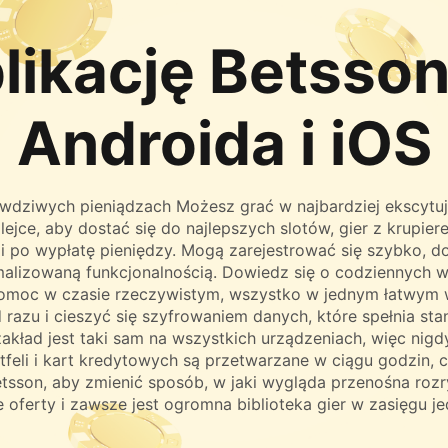
likację Betsso
Androida i iOS
dziwych pieniądzach Możesz grać w najbardziej ekscytujące
lejce, aby dostać się do najlepszych slotów, gier z krupie
ji po wypłatę pieniędzy. Mogą zarejestrować się szybko, 
alizowaną funkcjonalnością. Dowiedz się o codziennych wy
pomoc w czasie rzeczywistym, wszystko w jednym łatwym w
d razu i cieszyć się szyfrowaniem danych, które spełnia s
zakład jest taki sam na wszystkich urządzeniach, więc nigdy 
li i kart kredytowych są przetwarzane w ciągu godzin, c
etsson, aby zmienić sposób, w jaki wygląda przenośna roz
 oferty i zawsze jest ogromna biblioteka gier w zasięgu je