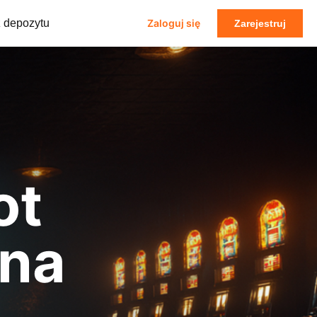
 depozytu
Zaloguj się
Zarejestruj
ot
yna