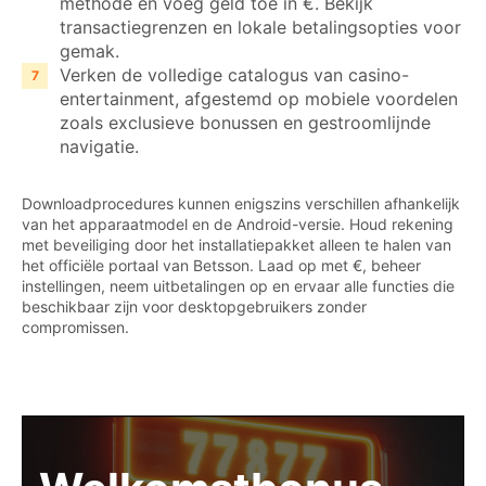
methode en voeg geld toe in €. Bekijk
transactiegrenzen en lokale betalingsopties voor
gemak.
Verken de volledige catalogus van casino-
entertainment, afgestemd op mobiele voordelen
zoals exclusieve bonussen en gestroomlijnde
navigatie.
Downloadprocedures kunnen enigszins verschillen afhankelijk
van het apparaatmodel en de Android-versie. Houd rekening
met beveiliging door het installatiepakket alleen te halen van
het officiële portaal van Betsson. Laad op met €, beheer
instellingen, neem uitbetalingen op en ervaar alle functies die
beschikbaar zijn voor desktopgebruikers zonder
compromissen.