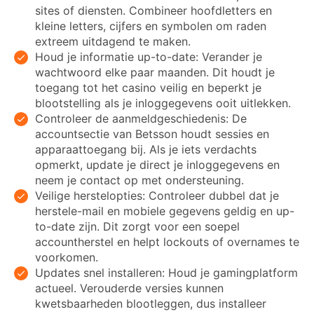
sites of diensten. Combineer hoofdletters en
kleine letters, cijfers en symbolen om raden
extreem uitdagend te maken.
Houd je informatie up-to-date: Verander je
wachtwoord elke paar maanden. Dit houdt je
toegang tot het casino veilig en beperkt je
blootstelling als je inloggegevens ooit uitlekken.
Controleer de aanmeldgeschiedenis: De
accountsectie van Betsson houdt sessies en
apparaattoegang bij. Als je iets verdachts
opmerkt, update je direct je inloggegevens en
neem je contact op met ondersteuning.
Veilige herstelopties: Controleer dubbel dat je
herstele-mail en mobiele gegevens geldig en up-
to-date zijn. Dit zorgt voor een soepel
accountherstel en helpt lockouts of overnames te
voorkomen.
Updates snel installeren: Houd je gamingplatform
actueel. Verouderde versies kunnen
kwetsbaarheden blootleggen, dus installeer