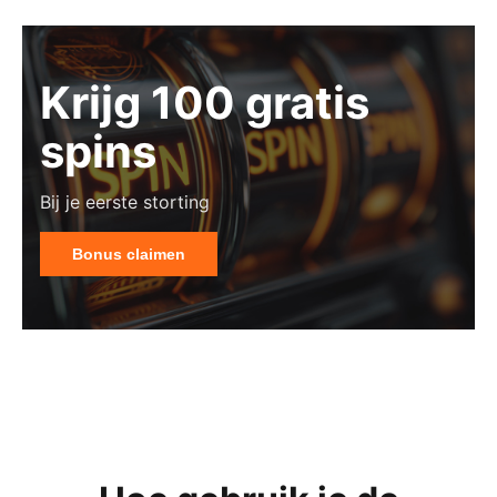
Krijg 100 gratis
spins
Bij je eerste storting
Bonus claimen