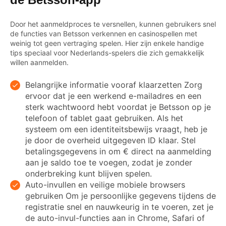
Door het aanmeldproces te versnellen, kunnen gebruikers snel
de functies van Betsson verkennen en casinospellen met
weinig tot geen vertraging spelen. Hier zijn enkele handige
tips speciaal voor Nederlands-spelers die zich gemakkelijk
willen aanmelden.
Belangrijke informatie vooraf klaarzetten Zorg
ervoor dat je een werkend e-mailadres en een
sterk wachtwoord hebt voordat je Betsson op je
telefoon of tablet gaat gebruiken. Als het
systeem om een identiteitsbewijs vraagt, heb je
je door de overheid uitgegeven ID klaar. Stel
betalingsgegevens in om € direct na aanmelding
aan je saldo toe te voegen, zodat je zonder
onderbreking kunt blijven spelen.
Auto-invullen en veilige mobiele browsers
gebruiken Om je persoonlijke gegevens tijdens de
registratie snel en nauwkeurig in te voeren, zet je
de auto-invul-functies aan in Chrome, Safari of