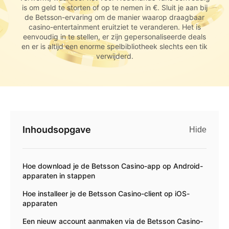
is om geld te storten of op te nemen in €. Sluit je aan bij
de Betsson-ervaring om de manier waarop draagbaar
casino-entertainment eruitziet te veranderen. Het is
eenvoudig in te stellen, er zijn gepersonaliseerde deals
en er is altijd een enorme spelbibliotheek slechts een tik
verwijderd.
Inhoudsopgave
Hide
Hoe download je de Betsson Casino-app op Android-
apparaten in stappen
Hoe installeer je de Betsson Casino-client op iOS-
apparaten
Een nieuw account aanmaken via de Betsson Casino-