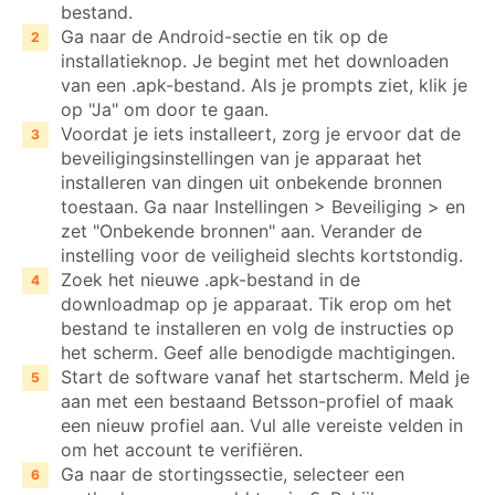
bestand.
Ga naar de Android-sectie en tik op de
installatieknop. Je begint met het downloaden
van een .apk-bestand. Als je prompts ziet, klik je
op "Ja" om door te gaan.
Voordat je iets installeert, zorg je ervoor dat de
beveiligingsinstellingen van je apparaat het
installeren van dingen uit onbekende bronnen
toestaan. Ga naar Instellingen > Beveiliging > en
zet "Onbekende bronnen" aan. Verander de
instelling voor de veiligheid slechts kortstondig.
Zoek het nieuwe .apk-bestand in de
downloadmap op je apparaat. Tik erop om het
bestand te installeren en volg de instructies op
het scherm. Geef alle benodigde machtigingen.
Start de software vanaf het startscherm. Meld je
aan met een bestaand Betsson-profiel of maak
een nieuw profiel aan. Vul alle vereiste velden in
om het account te verifiëren.
Ga naar de stortingssectie, selecteer een