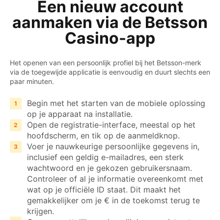
Een nieuw account
aanmaken via de Betsson
Casino-app
Het openen van een persoonlijk profiel bij het Betsson-merk
via de toegewijde applicatie is eenvoudig en duurt slechts een
paar minuten.
Begin met het starten van de mobiele oplossing
op je apparaat na installatie.
Open de registratie-interface, meestal op het
hoofdscherm, en tik op de aanmeldknop.
Voer je nauwkeurige persoonlijke gegevens in,
inclusief een geldig e-mailadres, een sterk
wachtwoord en je gekozen gebruikersnaam.
Controleer of al je informatie overeenkomt met
wat op je officiële ID staat. Dit maakt het
gemakkelijker om je € in de toekomst terug te
krijgen.