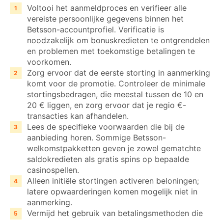
Voltooi het aanmeldproces en verifieer alle
vereiste persoonlijke gegevens binnen het
Betsson-accountprofiel. Verificatie is
noodzakelijk om bonuskredieten te ontgrendelen
en problemen met toekomstige betalingen te
voorkomen.
Zorg ervoor dat de eerste storting in aanmerking
komt voor de promotie. Controleer de minimale
stortingsbedragen, die meestal tussen de 10 en
20 € liggen, en zorg ervoor dat je regio €-
transacties kan afhandelen.
Lees de specifieke voorwaarden die bij de
aanbieding horen. Sommige Betsson-
welkomstpakketten geven je zowel gematchte
saldokredieten als gratis spins op bepaalde
casinospellen.
Alleen initiële stortingen activeren beloningen;
latere opwaarderingen komen mogelijk niet in
aanmerking.
Vermijd het gebruik van betalingsmethoden die