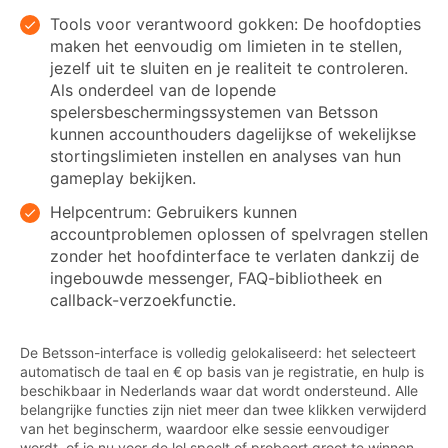
Tools voor verantwoord gokken: De hoofdopties
maken het eenvoudig om limieten in te stellen,
jezelf uit te sluiten en je realiteit te controleren.
Als onderdeel van de lopende
spelersbeschermingssystemen van Betsson
kunnen accounthouders dagelijkse of wekelijkse
stortingslimieten instellen en analyses van hun
gameplay bekijken.
Helpcentrum: Gebruikers kunnen
accountproblemen oplossen of spelvragen stellen
zonder het hoofdinterface te verlaten dankzij de
ingebouwde messenger, FAQ-bibliotheek en
callback-verzoekfunctie.
De Betsson-interface is volledig gelokaliseerd: het selecteert
automatisch de taal en € op basis van je registratie, en hulp is
beschikbaar in Nederlands waar dat wordt ondersteund. Alle
belangrijke functies zijn niet meer dan twee klikken verwijderd
van het beginscherm, waardoor elke sessie eenvoudiger
wordt, of je nu voor de lol speelt of probeert groot te winnen.