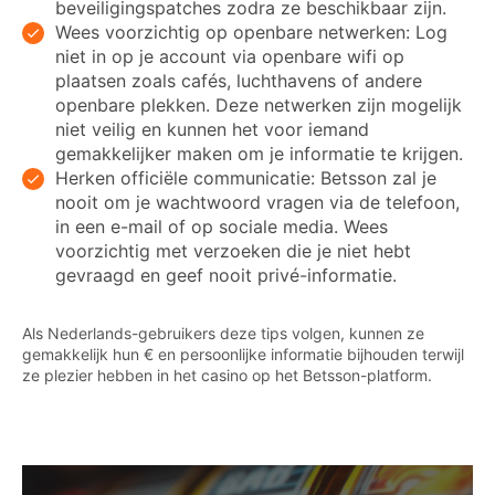
beveiligingspatches zodra ze beschikbaar zijn.
Wees voorzichtig op openbare netwerken: Log
niet in op je account via openbare wifi op
plaatsen zoals cafés, luchthavens of andere
openbare plekken. Deze netwerken zijn mogelijk
niet veilig en kunnen het voor iemand
gemakkelijker maken om je informatie te krijgen.
Herken officiële communicatie: Betsson zal je
nooit om je wachtwoord vragen via de telefoon,
in een e-mail of op sociale media. Wees
voorzichtig met verzoeken die je niet hebt
gevraagd en geef nooit privé-informatie.
Als Nederlands-gebruikers deze tips volgen, kunnen ze
gemakkelijk hun € en persoonlijke informatie bijhouden terwijl
ze plezier hebben in het casino op het Betsson-platform.