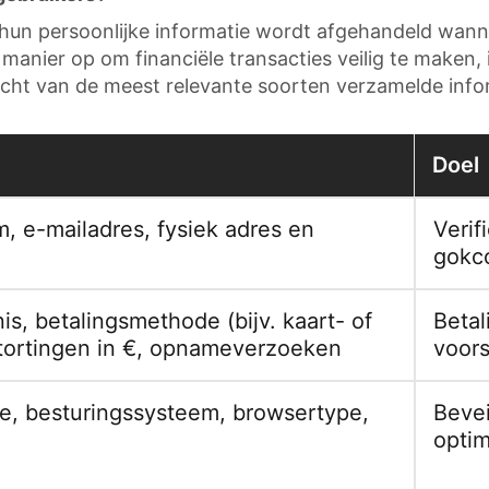
hun persoonlijke informatie wordt afgehandeld wann
anier op om financiële transacties veilig te maken, i
icht van de meest relevante soorten verzamelde info
Doel
 e-mailadres, fysiek adres en
Verif
gokc
s, betalingsmethode (bijv. kaart- of
Betal
tortingen in €, opnameverzoeken
voors
pe, besturingssysteem, browsertype,
Bevei
optim