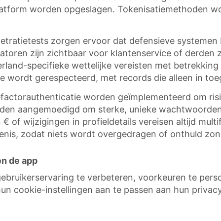
 platform worden opgeslagen. Tokenisatiemethoden wo
tratietests zorgen ervoor dat defensieve systemen 
atoren zijn zichtbaar voor klantenservice of derden 
and-specifieke wettelijke vereisten met betrekking 
ie wordt gerespecteerd, met records die alleen in to
factorauthenticatie worden geïmplementeerd om risi
orden aangemoedigd om sterke, unieke wachtwoorden
f wijzigingen in profieldetails vereisen altijd multi
iedenis, zodat niets wordt overgedragen of onthuld z
en de app
bruikerservaring te verbeteren, voorkeuren te person
n cookie-instellingen aan te passen aan hun priva