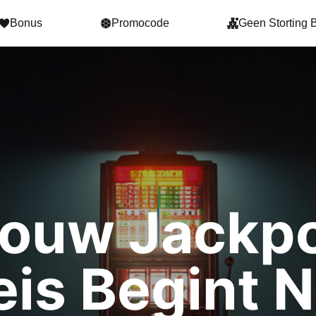
Bonus
Promocode
Geen Storting 
ouw Jackp
eis Begint N