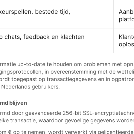
keurspellen, bestede tijd,
Aanbi
platf
pp chats, feedback en klachten
Klant
oplo
rmatie up-to-date te houden om problemen met opna
igingsprotocollen, in overeenstemming met de wettel
dt toegepast op transactiegegevens en inlogpatrone
Nederlands gebruikers.
md blijven
rmd door geavanceerde 256-bit SSL-encryptietechnol
en elke transactie, waardoor gevoelige gegevens wor
 om € op te nemen, wordt verwerkt via gelicentieerde