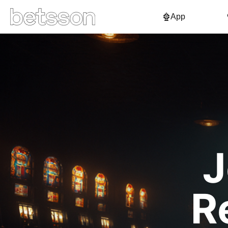
App
J
R