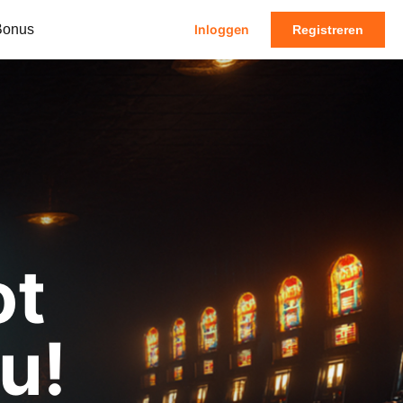
Bonus
Inloggen
Registreren
ot
u!