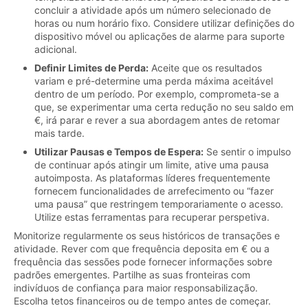
concluir a atividade após um número selecionado de
horas ou num horário fixo. Considere utilizar definições do
dispositivo móvel ou aplicações de alarme para suporte
adicional.
Definir Limites de Perda:
Aceite que os resultados
variam e pré-determine uma perda máxima aceitável
dentro de um período. Por exemplo, comprometa-se a
que, se experimentar uma certa redução no seu saldo em
€, irá parar e rever a sua abordagem antes de retomar
mais tarde.
Utilizar Pausas e Tempos de Espera:
Se sentir o impulso
de continuar após atingir um limite, ative uma pausa
autoimposta. As plataformas líderes frequentemente
fornecem funcionalidades de arrefecimento ou “fazer
uma pausa” que restringem temporariamente o acesso.
Utilize estas ferramentas para recuperar perspetiva.
Monitorize regularmente os seus históricos de transações e
atividade. Rever com que frequência deposita em € ou a
frequência das sessões pode fornecer informações sobre
padrões emergentes. Partilhe as suas fronteiras com
indivíduos de confiança para maior responsabilização.
Escolha tetos financeiros ou de tempo antes de começar.