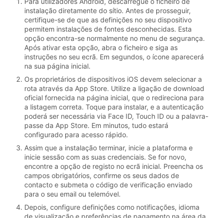
Para utilizadores Android, descarregue o ficheiro de
instalação diretamente do sítio. Antes de prosseguir,
certifique-se de que as definições no seu dispositivo
permitem instalações de fontes desconhecidas. Esta
opção encontra-se normalmente no menu de segurança.
Após ativar esta opção, abra o ficheiro e siga as
instruções no seu ecrã. Em segundos, o ícone aparecerá
na sua página inicial.
Os proprietários de dispositivos iOS devem selecionar a
rota através da App Store. Utilize a ligação de download
oficial fornecida na página inicial, que o redireciona para
a listagem correta. Toque para instalar, e a autenticação
poderá ser necessária via Face ID, Touch ID ou a palavra-
passe da App Store. Em minutos, tudo estará
configurado para acesso rápido.
Assim que a instalação terminar, inicie a plataforma e
inicie sessão com as suas credenciais. Se for novo,
encontre a opção de registo no ecrã inicial. Preencha os
campos obrigatórios, confirme os seus dados de
contacto e submeta o código de verificação enviado
para o seu email ou telemóvel.
Depois, configure definições como notificações, idioma
de visualização e preferências de pagamento na área da