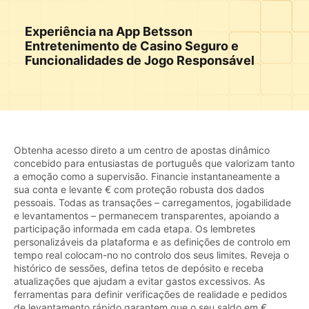
Experiência na App Betsson
Entretenimento de Casino Seguro e
Funcionalidades de Jogo Responsável
Obtenha acesso direto a um centro de apostas dinâmico
concebido para entusiastas de português que valorizam tanto
a emoção como a supervisão. Financie instantaneamente a
sua conta e levante € com proteção robusta dos dados
pessoais. Todas as transações – carregamentos, jogabilidade
e levantamentos – permanecem transparentes, apoiando a
participação informada em cada etapa. Os lembretes
personalizáveis da plataforma e as definições de controlo em
tempo real colocam-no no controlo dos seus limites. Reveja o
histórico de sessões, defina tetos de depósito e receba
atualizações que ajudam a evitar gastos excessivos. As
ferramentas para definir verificações de realidade e pedidos
de levantamento rápido garantem que o seu saldo em €