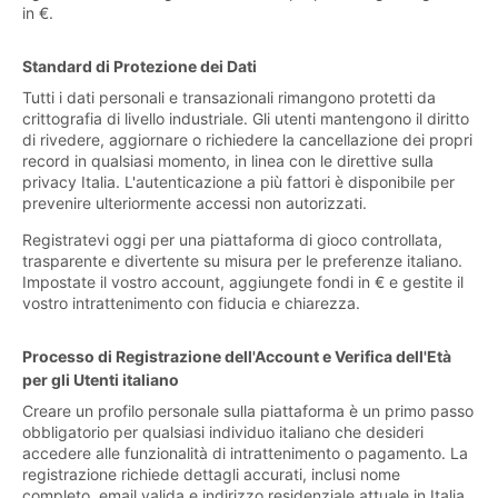
in €.
Standard di Protezione dei Dati
Tutti i dati personali e transazionali rimangono protetti da
crittografia di livello industriale. Gli utenti mantengono il diritto
di rivedere, aggiornare o richiedere la cancellazione dei propri
record in qualsiasi momento, in linea con le direttive sulla
privacy Italia. L'autenticazione a più fattori è disponibile per
prevenire ulteriormente accessi non autorizzati.
Registratevi oggi per una piattaforma di gioco controllata,
trasparente e divertente su misura per le preferenze italiano.
Impostate il vostro account, aggiungete fondi in € e gestite il
vostro intrattenimento con fiducia e chiarezza.
Processo di Registrazione dell'Account e Verifica dell'Età
per gli Utenti italiano
Creare un profilo personale sulla piattaforma è un primo passo
obbligatorio per qualsiasi individuo italiano che desideri
accedere alle funzionalità di intrattenimento o pagamento. La
registrazione richiede dettagli accurati, inclusi nome
completo, email valida e indirizzo residenziale attuale in Italia.