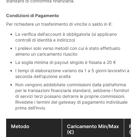
standard di conformità finanziaria.
Condizioni di Pagamento
Per richiedere un trasferimento di vincite o saldo in €:
La verifica dell'account è obbligatoria (si applicano
controlli di identità e indirizzo)
I prelievi solo verso metodi con cui è stato effettuato
almeno un caricamento riuscito
La soglia minima di payout singolo è fissata a 20 €
I tempi di elaborazione variano da 1 a 5 giorni lavorativi a
seconda dell'opzione scelta
Non vengono addebitate commissioni dalla piattaforma
per le transazioni finanziarie standard, sebbene i fornitori
di servizi terzi possano detrarre le proprie commissioni.
Rivedete i termini del gateway di pagamento individuale
prima dell'invio.
Metodo
Caricamento Min/Max
Pa
(€)
(€)