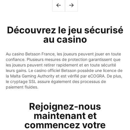
Découvrez le jeu sécurisé
au casino
Au casino Betsson France, les joueurs peuvent jouer en toute
confiance. Plusieurs mesures de protection garantissent que
les joueurs peuvent retirer rapidement et en toute sécurité
leurs gains. Le casino officiel Betsson possède une licence de
la Malta Gaming Authority et est vérifié par eCOGRA. De plus,
le cryptage SSL assure également des processus de
paiement fluides.
Rejoignez-nous
maintenant et
commencez votre