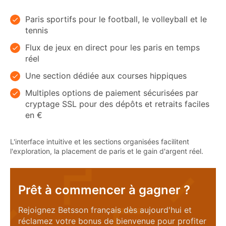
Paris sportifs pour le football, le volleyball et le
tennis
Flux de jeux en direct pour les paris en temps
réel
Une section dédiée aux courses hippiques
Multiples options de paiement sécurisées par
cryptage SSL pour des dépôts et retraits faciles
en €
L'interface intuitive et les sections organisées facilitent
l'exploration, la placement de paris et le gain d'argent réel.
Prêt à commencer à gagner ?
Rejoignez Betsson français dès aujourd'hui et
réclamez votre bonus de bienvenue pour profiter