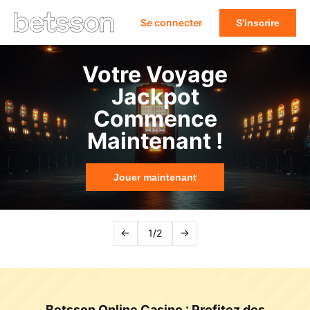
Se connecter
S'inscrire
Votre Voyage
Jackpot
Commence
Maintenant !
Jouer maintenant
1/2
Betsson Online Casino : Profitez des