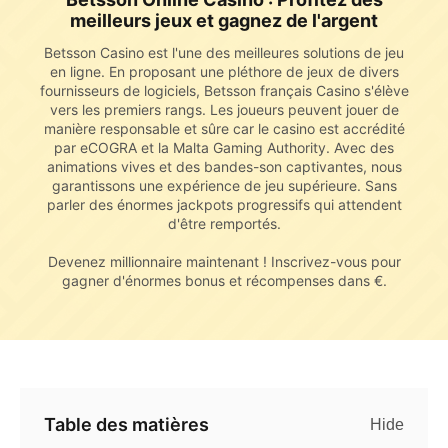
meilleurs jeux et gagnez de l'argent
Betsson Casino est l'une des meilleures solutions de jeu
en ligne. En proposant une pléthore de jeux de divers
fournisseurs de logiciels, Betsson français Casino s'élève
vers les premiers rangs. Les joueurs peuvent jouer de
manière responsable et sûre car le casino est accrédité
par eCOGRA et la Malta Gaming Authority. Avec des
animations vives et des bandes-son captivantes, nous
garantissons une expérience de jeu supérieure. Sans
parler des énormes jackpots progressifs qui attendent
d'être remportés.
Devenez millionnaire maintenant ! Inscrivez-vous pour
gagner d'énormes bonus et récompenses dans €.
Table des matières
Hide