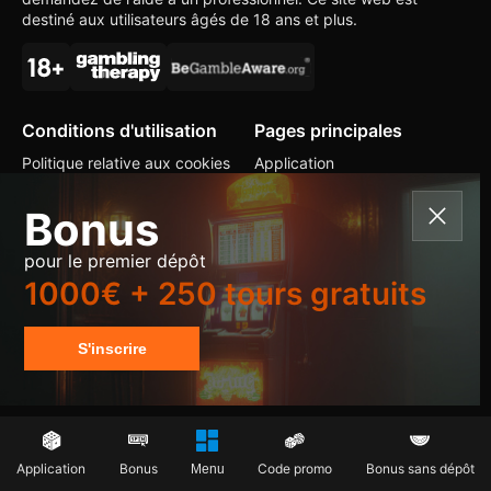
destiné aux utilisateurs âgés de 18 ans et plus.
Conditions d'utilisation
Pages principales
Politique relative aux cookies
Application
Politique de confidentialité
Bonus
Bonus
Termes Et Conditions
Code promo
pour le premier dépôt
Jeu responsable
Bonus sans dépôt
1000€ + 250 tours gratuits
Contacts
+1 403 543 2331
S'inscrire
info@betssonapp.net
Changer de langue
Application
Bonus
Code promo
Bonus sans dépôt
Menu