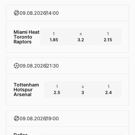
09.08.2026
14:00
Miami Heat
1
x
1
Toronto
1.85
3.2
2.15
Raptors
09.08.2026
21:30
Tottenham
1
x
1
Hotspur
2.5
3
2.4
Arsenal
09.08.2026
19:00
Dallas