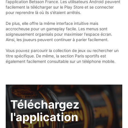
l'application Betsson France. Les utilisateurs Android peuvent
facilement la télécharger sur le Play Store et se connecter
pour reprendre là où ils s'étaient arrêtés.
De plus, elle offre la même interface intuitive mais
accrocheuse pour un gameplay facile. Les menus sont
soigneusement organisés pour maximiser l'espace écran.
Ainsi, les joueurs peuvent continuer à parier facilement.
Vous pouvez parcourir la collection de jeux ou rechercher un
titre spécifique. De même, la section Paris sportifs est
également facilement consultable sur un téléphone mobile.
Téléchargez
l'application