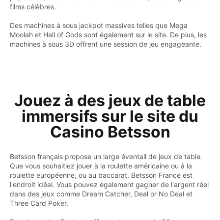
films célèbres.
Des machines à sous jackpot massives telles que Mega
Moolah et Hall of Gods sont également sur le site. De plus, les
machines à sous 3D offrent une session de jeu engageante.
Jouez à des jeux de table
immersifs sur le site du
Casino Betsson
Betsson français propose un large éventail de jeux de table.
Que vous souhaitiez jouer à la roulette américaine ou à la
roulette européenne, ou au baccarat, Betsson France est
l'endroit idéal. Vous pouvez également gagner de l'argent réel
dans des jeux comme Dream Catcher, Deal or No Deal et
Three Card Poker.