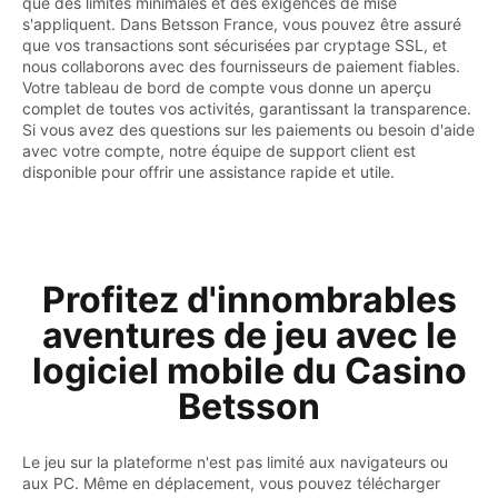
que des limites minimales et des exigences de mise
s'appliquent. Dans Betsson France, vous pouvez être assuré
que vos transactions sont sécurisées par cryptage SSL, et
nous collaborons avec des fournisseurs de paiement fiables.
Votre tableau de bord de compte vous donne un aperçu
complet de toutes vos activités, garantissant la transparence.
Si vous avez des questions sur les paiements ou besoin d'aide
avec votre compte, notre équipe de support client est
disponible pour offrir une assistance rapide et utile.
Profitez d'innombrables
aventures de jeu avec le
logiciel mobile du Casino
Betsson
Le jeu sur la plateforme n'est pas limité aux navigateurs ou
aux PC. Même en déplacement, vous pouvez télécharger