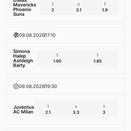
1
x
1
Mavericks
Phoenix
2
3.1
1.9
Suns
09.08.2026
17:10
Simona
1
1
Halep
Ashleigh
1.95
1.85
Barty
09.08.2026
19:30
1
x
1
Juventus
AC Milan
2.1
3.3
3