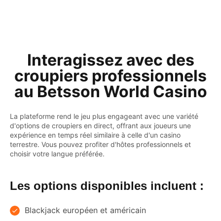
Interagissez avec des
croupiers professionnels
au Betsson World Casino
La plateforme rend le jeu plus engageant avec une variété
d'options de croupiers en direct, offrant aux joueurs une
expérience en temps réel similaire à celle d'un casino
terrestre. Vous pouvez profiter d'hôtes professionnels et
choisir votre langue préférée.
Les options disponibles incluent :
Blackjack européen et américain