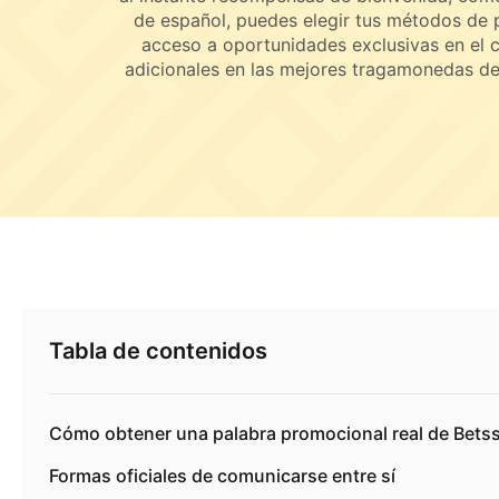
de español, puedes elegir tus métodos de p
acceso a oportunidades exclusivas en el 
adicionales en las mejores tragamonedas de 
Tabla de contenidos
Cómo obtener una palabra promocional real de Bets
Formas oficiales de comunicarse entre sí