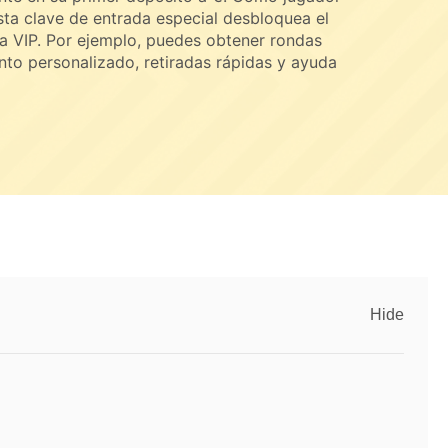
sta clave de entrada especial desbloquea el
a VIP. Por ejemplo, puedes obtener rondas
nto personalizado, retiradas rápidas y ayuda
Hide