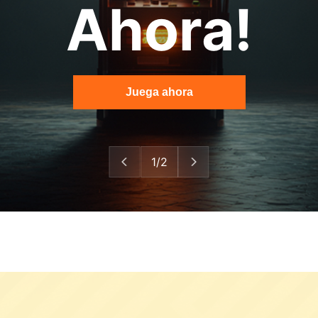
Ahora!
Juega ahora
1/2