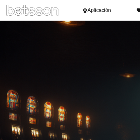
Aplicación