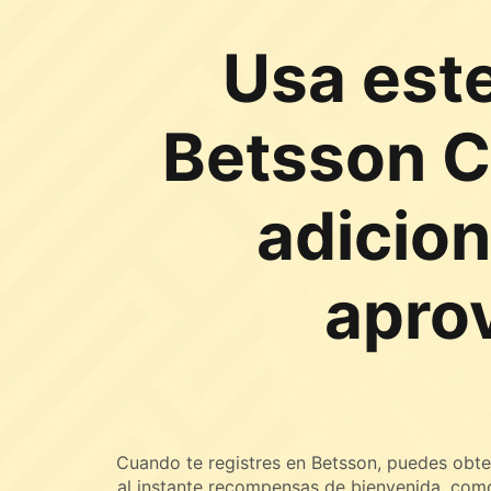
Usa est
Betsson C
adicion
apro
Cuando te registres en Betsson, puedes obten
al instante recompensas de bienvenida, com