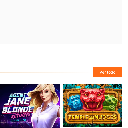
Ver todo