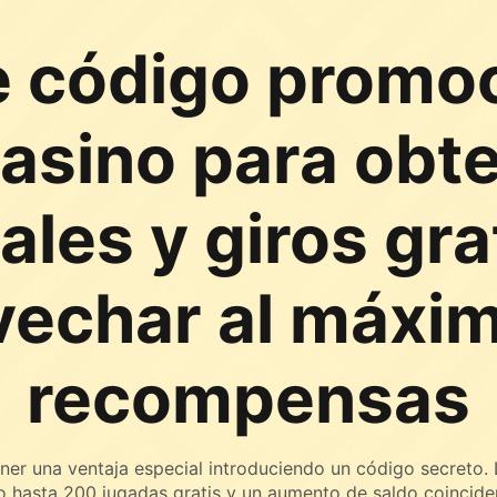
e código promoc
asino para obt
ales y giros gra
vechar al máxim
recompensas
er una ventaja especial introduciendo un código secreto. 
o hasta 200 jugadas gratis y un aumento de saldo coincide